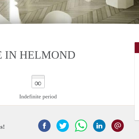
E IN HELMOND
∞
Indefinite period
s!