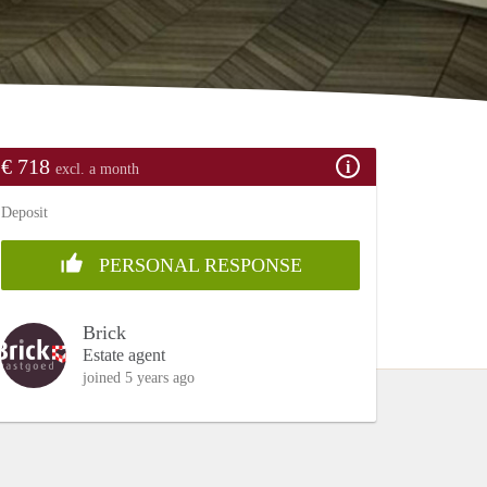
€ 718
excl. a month
Deposit
PERSONAL RESPONSE
Brick
Estate agent
joined 5 years ago