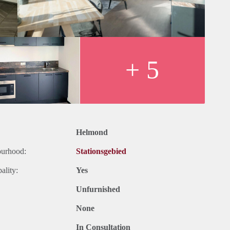
+ 5
Helmond
ourhood:
Stationsgebied
ality:
Yes
Unfurnished
None
In Consultation