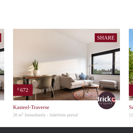
SHARE
672
€
Brick
Brick
Kasteel-Traverse
S
2
28 m
Immediately - Indefinite period
1