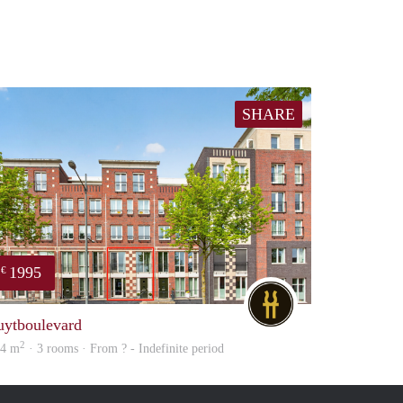
SHARE
1995
€
DG
uytboulevard
2
24 m
· 3 rooms · From ? - Indefinite period