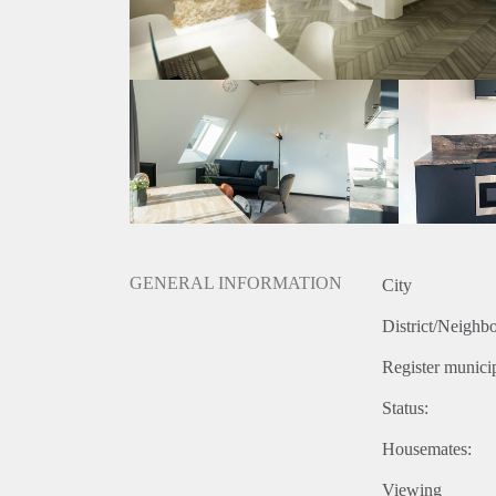
GENERAL INFORMATION
City
District/Neighb
Register municip
Status:
Housemates:
Viewing