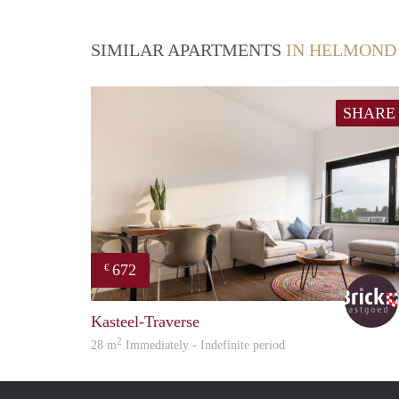
SIMILAR APARTMENTS
IN HELMOND
SHARE
672
€
Kasteel-Traverse
2
28 m
Immediately - Indefinite period