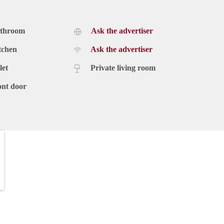
athroom
Ask the advertiser
tchen
Ask the advertiser
let
Private living room
ont door