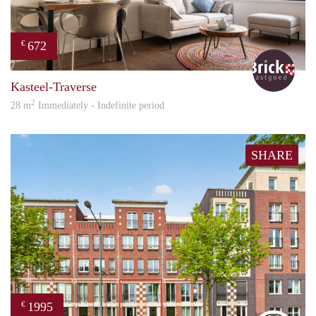
672
€
Bric
Kasteel-Traverse
2
28 m
Immediately - Indefinite period
SHARE
1995
€