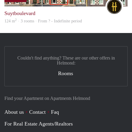
DG
Suytboulevard
2
124 m
· 3 rooms · From ? - Indefinite period
Couldn't find anything? These are our other offers in
Helmond:
Rooms
Find your Apartment on Apartments Helmond
About us
Contact
Faq
For Real Estate Agents/Realtors