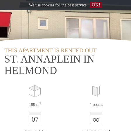
OK!
We use
cookies
for the best service
THIS APARTMENT IS RENTED OUT
ST. ANNAPLEIN IN
HELMOND
2
100 m
4 rooms
∞
07