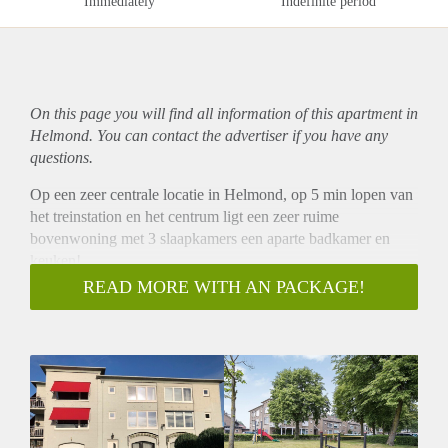
Immediately
Indefinite period
On this page you will find all information of this
apartment
in
Helmond. You can contact the advertiser if you have any
questions.
Op een zeer centrale locatie in Helmond, op 5 min lopen van
het treinstation en het centrum ligt een zeer ruime
bovenwoning met 3 slaapkamers een aparte badkamer en
keuken!
Entree:
READ MORE WITH AN PACKAGE!
Hal op de begane grond.
Trap naar de 1e etage, hal die toegang geeft naar de keuken,
woonkamer en apart toilet.
Aparte open keuken voorzien van koelkast, vriezer,
vaatwasmachine, magnetron en kastruimte, toegang naar
zonnig balkon.
Zonnige woonkamer met deur naar balkon.