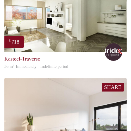
718
€
Bric
Kasteel-Traverse
2
36 m
Immediately - Indefinite period
SHARE