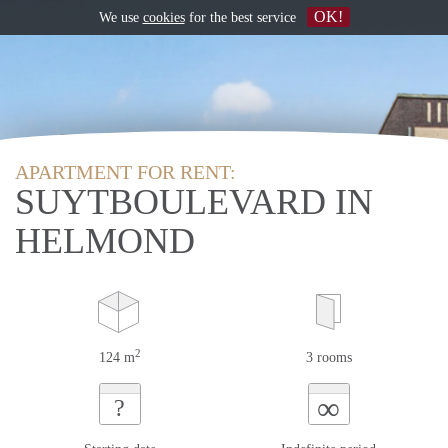
OK!
We use
cookies
for the best service
APARTMENT FOR RENT:
SUYTBOULEVARD IN
HELMOND
2
124 m
3 rooms
∞
?