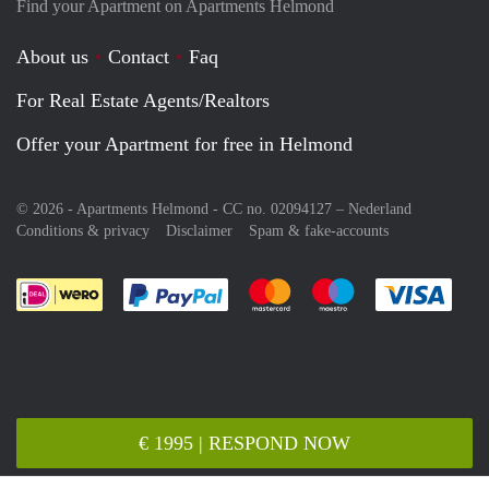
Find your Apartment on Apartments Helmond
About us
Contact
Faq
For Real Estate Agents/Realtors
Offer your Apartment for free in Helmond
© 2026 - Apartments Helmond - CC no. 02094127 –
Nederland
Conditions & privacy
Disclaimer
Spam & fake-accounts
Pay easily with :payment method
Pay easily with :payment meth
Pay easily with :pay
Pay e
€ 1995 | RESPOND NOW