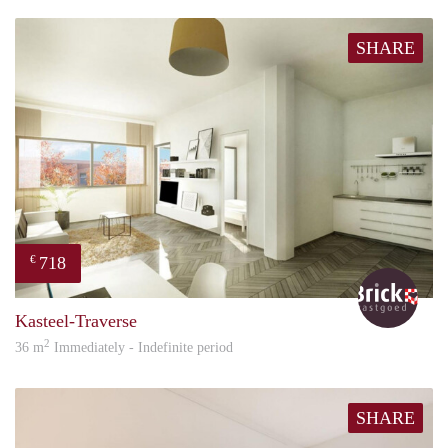
SHARE
718
€
Bric
Kasteel-Traverse
2
36 m
Immediately - Indefinite period
SHARE