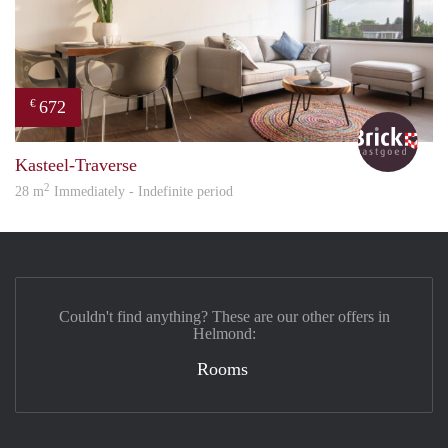
672
€
Bric
Kasteel-Traverse
2
28 m
Immediately - Indefinite period
Couldn't find anything? These are our other offers in
Helmond:
Rooms