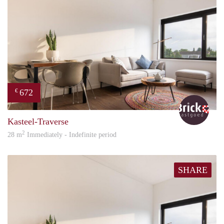
672
€
Bric
Kasteel-Traverse
2
28 m
Immediately - Indefinite period
SHARE