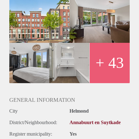
De ligging aan de Suytboulevard is een dagelijks gemak.
Tegenover de woning vind je de Lidl, hier ben je binnen een
minuut als je nog iets vergeten bent, of als je op zondag zin
hebt in lekkere warme broodjes. In enkele minuten wandel je
naar het centrum met winkels en horeca, en naar het NS-
station voor snelle verbindingen richting Eindhoven en
verder. Cultuurliefhebbers zitten goed bij de Cacaofabriek
met film, expo en podium. Aan het einde van de
Suytboulevard liggen een wellness/sauna en sporthal. Wie
+ 43
graag buiten is, loopt zo langs Het Groot Goor of het kanaal;
via de groene routes ben je zó in het bosrijke buitengebied.
GENERAL INFORMATION
City
Helmond
District/Neighbourhood:
Annabuurt en Suytkade
Register municipality:
Yes