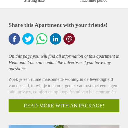
Starting date
Indefinite period
Share this Apartment with your friends!
On this page you will find all information of this
apartment
in
Helmond. You can contact the advertiser if you have any
questions.
Zoek je een ruime maisonnette woning in de levendigheid
van de stad, terwijl je toch ook geniet van rust met een eigen
tuin, privacy, comfort en op loopafstand van het centrum én
het NS-station wonen?
Aan de Suytboulevard in Helmond staat deze eigentijdse
READ MORE WITH AN PACKAGE!
hoogwaardige gemeubileerde maisonnette: een woning die
het beste van twee werelden combineert.
VOORZIENINGEN & OMGEVING