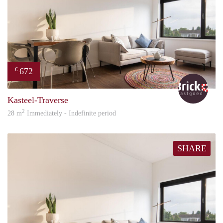
672
€
Bric
Kasteel-Traverse
2
28 m
Immediately - Indefinite period
SHARE