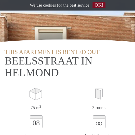
OK!
We use
cookies
for the best service
THIS APARTMENT IS RENTED OUT
BEELSSTRAAT IN
HELMOND
2
75 m
3 rooms
∞
08