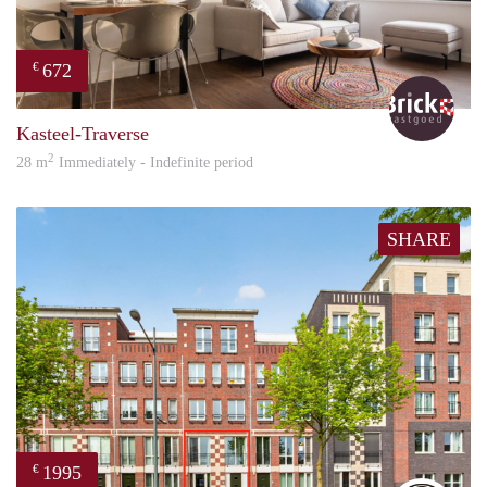
672
€
Bric
Kasteel-Traverse
2
28 m
Immediately - Indefinite period
SHARE
1995
€