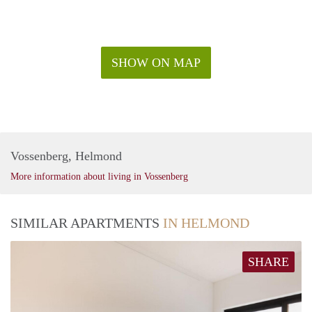
- Huurprijs Euro 1250,- incl. servicekosten excl. gwl
- Minimale huurperiode 12 maanden
- Waarborgsom 1 maand huur
- 1 Maart beschikbaar
SHOW ON MAP
Vossenberg, Helmond
More information about living in Vossenberg
SIMILAR APARTMENTS
IN HELMOND
SHARE