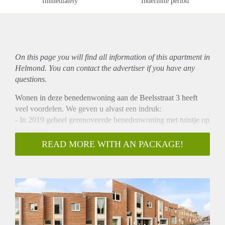
Immediately
Indefinite period
On this page you will find all information of this
apartment
in
Helmond. You can contact the advertiser if you have any
questions.
Wonen in deze benedenwoning aan de Beelsstraat 3 heeft
veel voordelen. We geven u alvast een indruk:
- In 2019 geheel gerenoveerde benedenwoning met tuintje op
het westen
- Keuken en sanitair voorzien van alle gemakken
READ MORE WITH AN PACKAGE!
- Twee slaapkamers
- Goede indeling met een ruime living
- Centrale locatie! U vindt hier op loopafstand, het centrum
van de stad, het NS-station en scholen
De wijk:
De binnenstad is een sfeervolle wijk met karakter. De ligging
nabij het centrum, de uitvalswegen en het NS-station. Maar