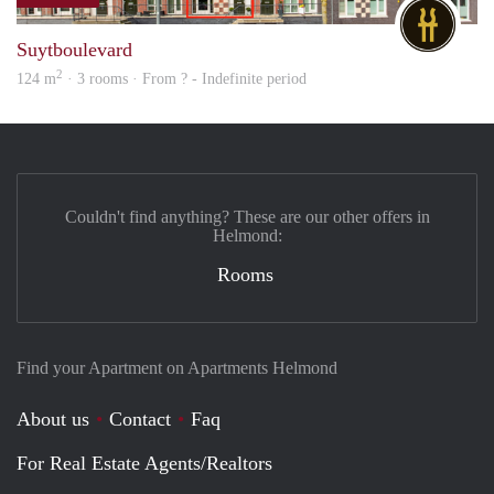
DG
Suytboulevard
2
124 m
· 3 rooms · From ? - Indefinite period
Couldn't find anything? These are our other offers in
Helmond:
Rooms
Find your Apartment on Apartments Helmond
About us
Contact
Faq
For Real Estate Agents/Realtors