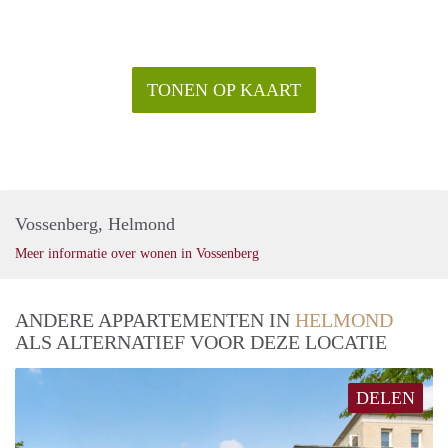
- Huurprijs Euro 1250,- incl. servicekosten excl. gwl
- Minimale huurperiode 12 maanden
- Waarborgsom 1 maand huur
- 1 Maart beschikbaar
TONEN OP KAART
Vossenberg, Helmond
Meer informatie over wonen in Vossenberg
ANDERE APPARTEMENTEN IN
HELMOND
ALS ALTERNATIEF VOOR DEZE LOCATIE
DELEN