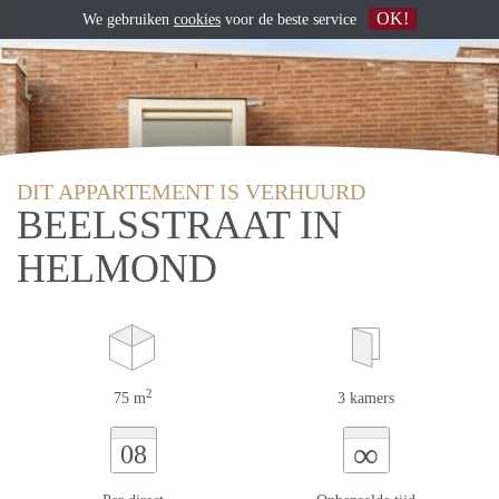
OK!
We gebruiken
cookies
voor de beste service
DIT APPARTEMENT IS VERHUURD
BEELSSTRAAT IN
HELMOND
2
75 m
3 kamers
∞
08