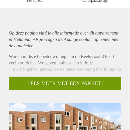
Per direct
Onbepaalde tijd
Op deze pagina vind je alle informatie over dit
appartement
in Helmond. Als je vragen hebt kun je contact opnemen met
de aanbieder.
Wonen in deze benedenwoning aan de Beelsstraat 3 heeft
veel voordelen. We geven u alvast een indruk:
- In 2019 geheel gerenoveerde benedenwoning met tuintje op
het westen
- Keuken en sanitair voorzien van alle gemakken
LEES MEER MET EEN PAKKET!
- Twee slaapkamers
- Goede indeling met een ruime living
- Centrale locatie! U vindt hier op loopafstand, het centrum
van de stad, het NS-station en scholen
De wijk:
De binnenstad is een sfeervolle wijk met karakter. De ligging
nabij het centrum, de uitvalswegen en het NS-station. Maar