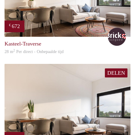
672
€
Bric
Kasteel-Traverse
2
28 m
Per direct - Onbepaalde tijd
DELEN