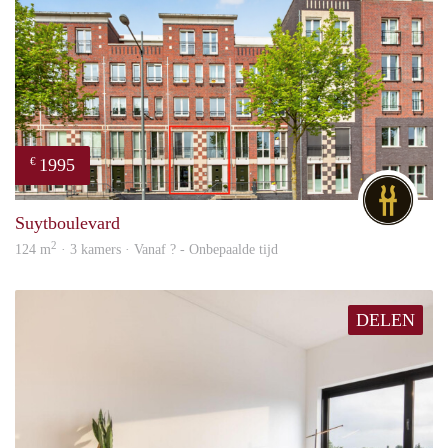
1995
€
DG
Suytboulevard
2
124 m
· 3 kamers · Vanaf ? - Onbepaalde tijd
DELEN