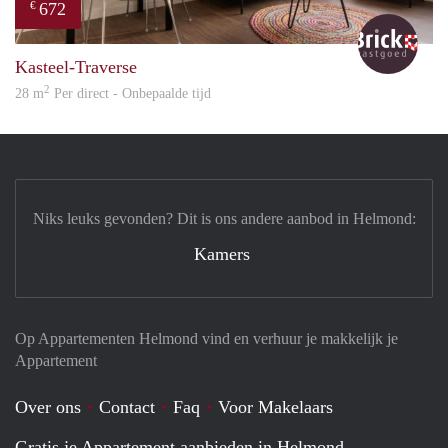
672
€
Bric
Kasteel-Traverse
2
28 m
Per direct - Onbepaalde tijd
Niks leuks gevonden? Dit is ons andere aanbod in Helmond:
Kamers
Op Appartementen Helmond vind en verhuur je makkelijk je
Appartement
Over ons
Contact
Faq
Voor Makelaars
Gratis je Appartement aanbieden in Helmond