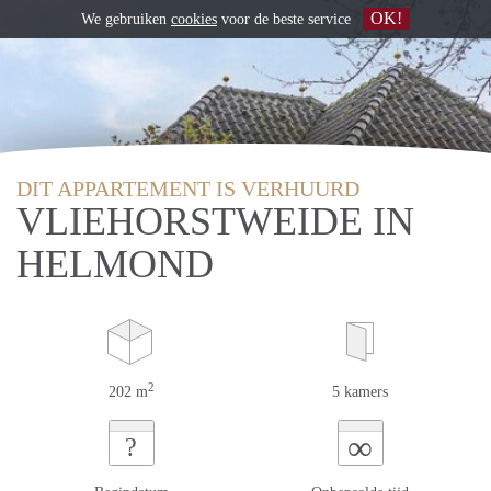
OK!
We gebruiken
cookies
voor de beste service
DIT APPARTEMENT IS VERHUURD
VLIEHORSTWEIDE IN
HELMOND
2
202 m
5 kamers
∞
?