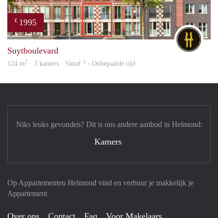
1995
€
DG
Suytboulevard
2
124 m
· 3 kamers · Vanaf ? - Onbepaalde tijd
Niks leuks gevonden? Dit is ons andere aanbod in Helmond:
Kamers
Op Appartementen Helmond vind en verhuur je makkelijk je
Appartement
Over ons
Contact
Faq
Voor Makelaars