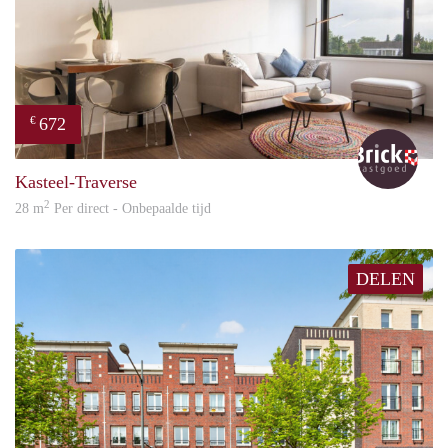
672
€
Bric
Kasteel-Traverse
2
28 m
Per direct - Onbepaalde tijd
DELEN