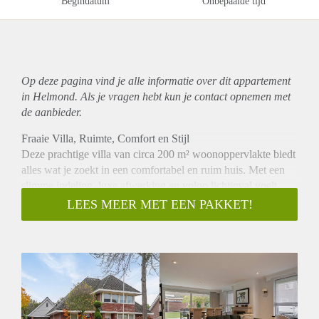
Begindatum
Onbepaalde tijd
Op deze pagina vind je alle informatie over dit
appartement
in Helmond. Als je vragen hebt kun je contact opnemen met
de aanbieder.
Fraaie Villa, Ruimte, Comfort en Stijl
Deze prachtige villa van circa 200 m² woonoppervlakte biedt
alles wat je zoekt in een comfortabel en ruim huis. Met een
slimme indeling, luxe afwerking en volop lichtinval voelt
deze woning direct als thuis.
LEES MEER MET EEN PAKKET!
Gelegen in de geliefde wijk Dierdonk, dicht bij het
rustgevende natuurgebied Bakelsbos en met uitstekende
verbindingen naar de A67, Eindhoven (20 min), ASML (30
min) en de High Tech Campus (25 min). Deze eigentijdse
villa met een royaal woonoppervlak van 202 m² biedt een
perfecte mix van comfort, luxe en natuur.
Wat maakt deze woning zo bijzonder?