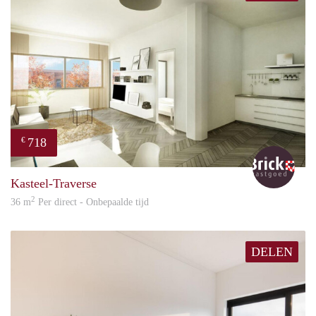
718
€
Bric
Kasteel-Traverse
2
36 m
Per direct - Onbepaalde tijd
DELEN