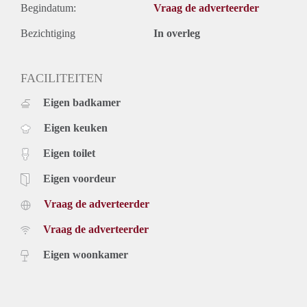
professionals die op zoek zijn naar ruimte, comfort en een
Begindatum:
Vraag de adverteerder
uitstekende locatie. Grijp deze kans en ervaar het beste van
wonen in Helmond!
Bezichtiging
In overleg
FACILITEITEN
Eigen badkamer
Eigen keuken
Eigen toilet
Eigen voordeur
Vraag de adverteerder
Vraag de adverteerder
Eigen woonkamer