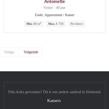
Antoinette
Vrouw · 49 jaar
Zoekt: Appartement / Kamer
2
Min.
60 m
Max.
€ 750
Per direct
Vorige
Volgende
Niks leuks gevonden? Dit is ons andere aanbod in Helmond:
Kamers