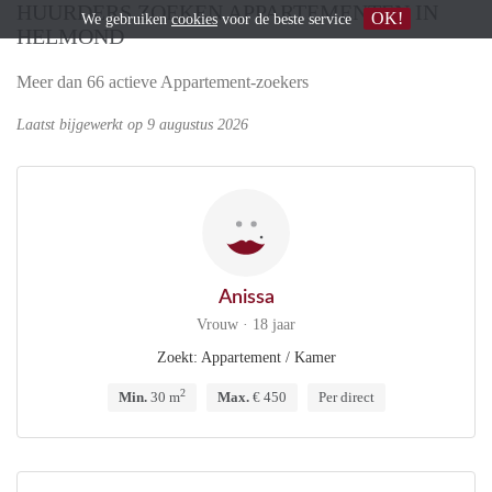
HUURDERS ZOEKEN APPARTEMENTEN IN
OK!
We gebruiken
cookies
voor de beste service
HELMOND
Meer dan 66 actieve Appartement-zoekers
Laatst bijgewerkt op 9 augustus 2026
Anissa
Vrouw · 18 jaar
Zoekt: Appartement / Kamer
2
Min.
30 m
Max.
€ 450
Per direct