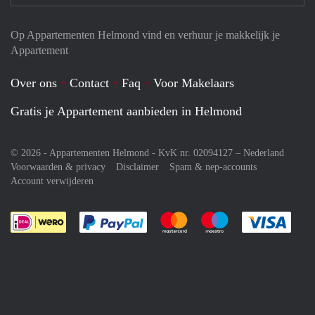
Op Appartementen Helmond vind en verhuur je makkelijk je
Appartement
Over ons
Contact
Faq
Voor Makelaars
Gratis je Appartement aanbieden in Helmond
© 2026 - Appartementen Helmond - KvK nr. 02094127 –
Nederland
Voorwaarden & privacy
Disclaimer
Spam & nep-accounts
Account verwijderen
Je rekent gemakkelijk af met Paypal
Je rekent gemakkelijk af met M
Je rekent gemakkelij
Je re