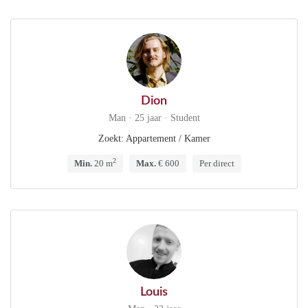
Dion
Man · 25 jaar · Student
Zoekt: Appartement / Kamer
2
Min.
20 m
Max.
€ 600
Per direct
Louis