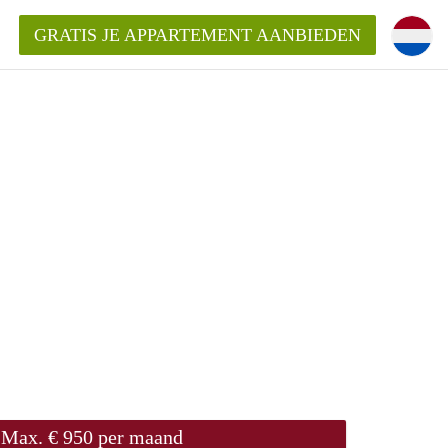
GRATIS JE APPARTEMENT AANBIEDEN
Appartement in Helmond?
vinden!
ementenHelmond?
Max. € 950 per maand