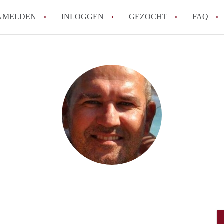
NMELDEN
INLOGGEN
GEZOCHT
FAQ
How to translate AppartementHelmond!
Wat is AppartementenHelmond?
Hoeveel kost het om te reageren op een 
Tips: om in Helmond een appartement te 
Wat is de privacyverklaring van Appart
Alle veelgestelde vragen