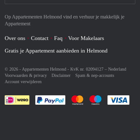
Op Appartementen Helmond vind en verhuur je makkelijk je
Appartement
Over ons
Contact
Faq
Voor Makelaars
Gratis je Appartement aanbieden in Helmond
© 2026 - Appartementen Helmond - KvK nr. 02094127 –
Nederland
Voorwaarden & privacy
Disclaimer
Spam & nep-accounts
Account verwijderen
Je rekent gemakkelijk af met Paypal
Je rekent gemakkelijk af met M
Je rekent gemakkelij
Je re